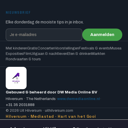
NIEUWSBRIEF
Elke donderdag de mooiste tips in je inbox.
Aanmelden
Met kinderen
Gratis
Concerten
Voorstellingen
Festivals & events
Musea
Exposities
Film
Uitgaan & nachtleven
Eten & drinken
Markten
Rondvaarten & tours
Gebouwd & beheerd door DW Media Online BV
Hilversum · The Netherlands
·
www.dwmediaonline.nl
·
+31 35 2031888
© 2026 Uit Hilversum · uithilversum.com
Hilversum · Mediastad · Hart van het Gooi