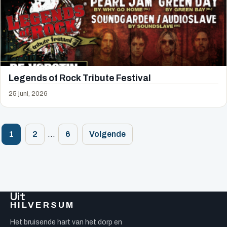
Legends of Rock Tribute Festival
25 juni, 2026
Berichten
1
2
…
6
Volgende
paginering
Uit
HILVERSUM
Het bruisende hart van het dorp en