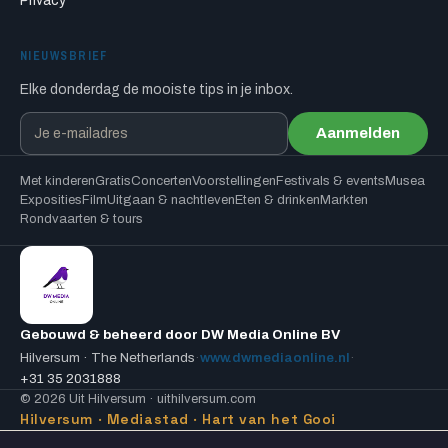
Privacy
NIEUWSBRIEF
Elke donderdag de mooiste tips in je inbox.
Aanmelden
Met kinderen
Gratis
Concerten
Voorstellingen
Festivals & events
Musea
Exposities
Film
Uitgaan & nachtleven
Eten & drinken
Markten
Rondvaarten & tours
Gebouwd & beheerd door DW Media Online BV
Hilversum · The Netherlands
·
www.dwmediaonline.nl
·
+31 35 2031888
© 2026 Uit Hilversum · uithilversum.com
Hilversum · Mediastad · Hart van het Gooi