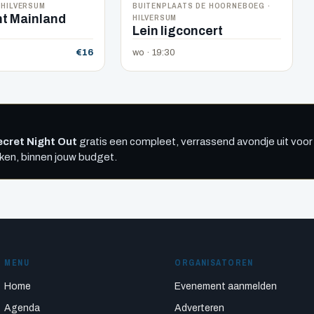
 HILVERSUM
BUITENPLAATS DE HOORNEBOEG ·
HILVERSUM
t Mainland
Lein ligconcert
€16
wo · 19:30
cret Night Out
gratis een compleet, verrassend avondje uit voor 
kken, binnen jouw budget.
MENU
ORGANISATOREN
Home
Evenement aanmelden
Agenda
Adverteren