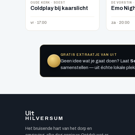
OUDE KERK · SOEST
DE VORSTIN ·
Coldplay bij kaarslicht
Emo Nigh
vr · 17:00
za · 20:00
GRATIS EXTRAATJE VAN UIT
Geen idee wat je gaat doen? Laat
Se
samenstellen — uit échte lokale ple
Uit
HILVERSUM
Het bruisende hart van het dorp en