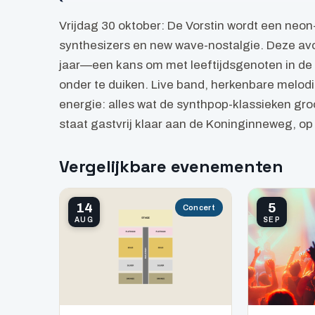
Vrijdag 30 oktober: De Vorstin wordt een neon
synthesizers en new wave-nostalgie. Deze avo
jaar—een kans om met leeftijdsgenoten in de
onder te duiken. Live band, herkenbare melod
energie: alles wat de synthpop-klassieken groo
staat gastvrij klaar aan de Koninginneweg, op
Vergelijkbare evenementen
14
5
Concert
AUG
SEP