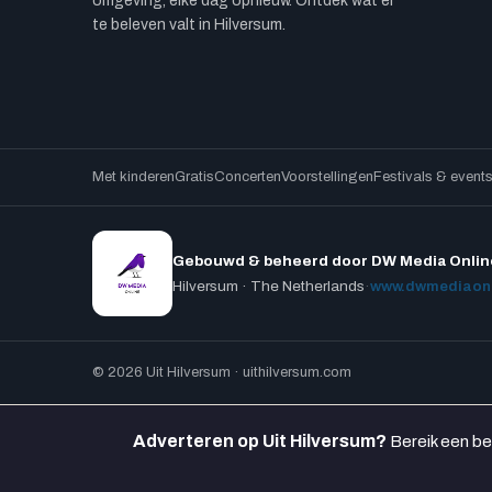
omgeving, elke dag opnieuw. Ontdek wat er
te beleven valt in Hilversum.
Met kinderen
Gratis
Concerten
Voorstellingen
Festivals & event
Gebouwd & beheerd door DW Media Onlin
Hilversum · The Netherlands
·
www.dwmediaonl
© 2026 Uit Hilversum · uithilversum.com
Adverteren op Uit Hilversum?
Bereik een be