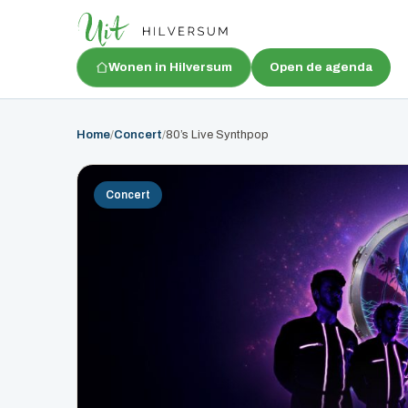
Wonen in Hilversum
Open de agenda
Home
/
Concert
/
80’s Live Synthpop
Concert