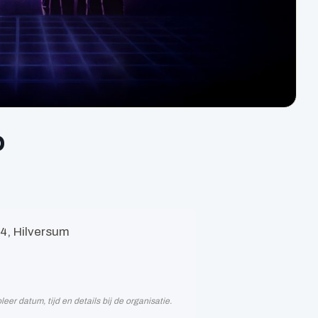
p
4, Hilversum
r datum, tijd en details bij de organisatie.