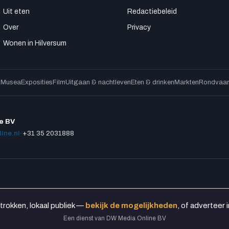
Uit eten
Redactiebeleid
Over
Privacy
Wonen in Hilversum
s
Musea
Exposities
Film
Uitgaan & nachtleven
Eten & drinken
Markten
Rondvaart
e BV
ine.nl
·
+31 35 2031888
trokken, lokaal publiek —
bekijk de mogelijkheden
, of adverteer 
Een dienst van DW Media Online BV