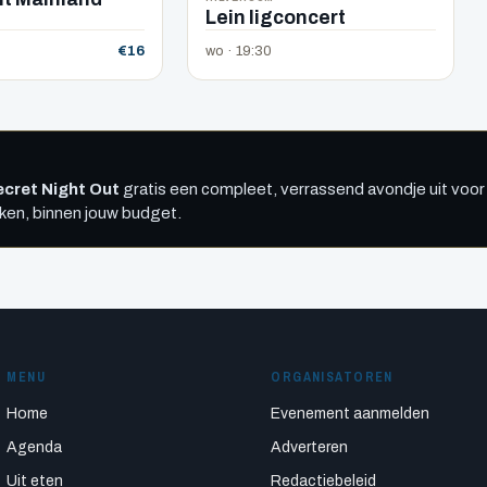
Lein ligconcert
€16
wo · 19:30
cret Night Out
gratis een compleet, verrassend avondje uit voor 
kken, binnen jouw budget.
MENU
ORGANISATOREN
Home
Evenement aanmelden
Agenda
Adverteren
Uit eten
Redactiebeleid