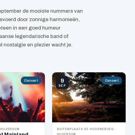
september de mooiste nummers van
gevoerd door zonnige harmonieën,
meteen in een goed humeur
aanse legendarische band of
nostalgie en plezier wacht je.
9
Concert
Concert
SEP
 HILVERSUM
BUITENPLAATS DE HOORNEBOEG ·
HILVERSUM
t Mainland