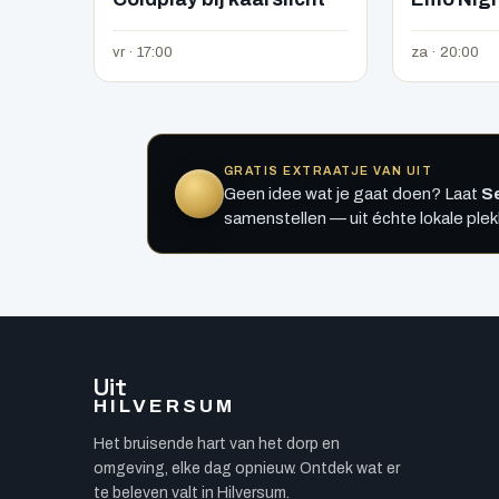
vr · 17:00
za · 20:00
GRATIS EXTRAATJE VAN UIT
Geen idee wat je gaat doen? Laat
Se
samenstellen — uit échte lokale ple
Uit
HILVERSUM
Het bruisende hart van het dorp en
omgeving, elke dag opnieuw. Ontdek wat er
te beleven valt in Hilversum.