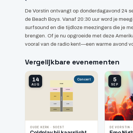
De Vorstin ontvangt op donderdagavond 24 
de Beach Boys. Vanaf 20:30 uur word je mee
surfsound en die tijdloze meezingers die je 
brengen. Of je nu opgroeide met deze Amerik
vooral van de radio kent—een warme avond vol 
Vergelijkbare evenementen
14
5
Concert
AUG
SEP
OUDE KERK · SOEST
DE VORSTIN ·
Coldplay bij kaarslicht
Emo Nigh