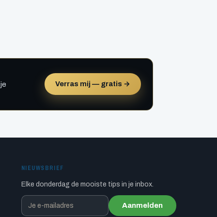
Verras mij — gratis →
je
NIEUWSBRIEF
Elke donderdag de mooiste tips in je inbox.
Aanmelden