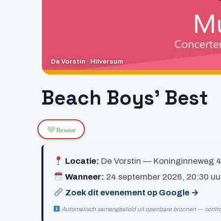
De Vorstin · Hilversum
Beach Boys’ Best
Bewaar
Locatie:
De Vorstin — Koninginneweg 4
Wanneer:
24 september 2026, 20:30 uu
Zoek dit evenement op Google →
Automatisch samengesteld uit openbare bronnen — controlee