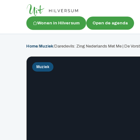
Wonen in Hilversum
Open de agenda
Home
/
Muziek
/
Daredevils: Zing Nederlands Met Me | De Vorst
Muziek