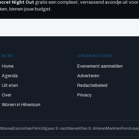
cret Night Out
gratis een compleet, verrassend avondje uit voor 
kken, binnen jouw budget.
MENU
ORGANISATOREN
Home
Evenement aanmelden
Agenda
Adverteren
Uit eten
Redactiebeleid
Over
Privacy
Wonen in Hilversum
s
Musea
Exposities
Film
Uitgaan & nachtleven
Eten & drinken
Markten
Rondvaart