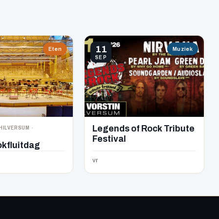
11
Eten
Muziek
SEP
HILVERSUM ·
Legends of Rock Tribute
Festival
okfluitdag
vr