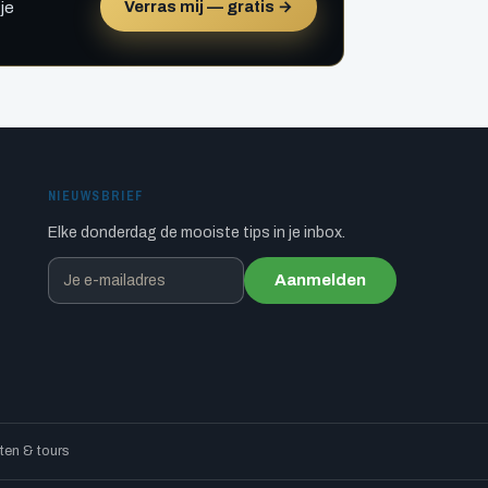
Verras mij — gratis →
je
NIEUWSBRIEF
Elke donderdag de mooiste tips in je inbox.
Aanmelden
en & tours