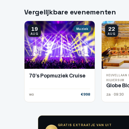
Vergelijkbare evenementen
19
22
Muziek
AUG
AUG
HEUVELLAAN 
70’s Popmuziek Cruise
HILVERSUM
Globe Bl
wo
€998
za · 09:30
GRATIS EXTRAATJE VAN UIT