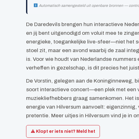
Automatisch samengesteld uit openbare bronnen — controlee
De Daredevils brengen hun interactieve Neder
en jij bent uitgenodigd om voluit mee te zin
energieke, toegankelijke live-sfeer—niet het s
stoel zit, maar een avond waarbij de zaal inte
is. Voor wie houdt van Nederlandse nummers e
verheffen in gezelschap, is dit precies het ju
De Vorstin, gelegen aan de Koninginneweg, bie
soort interactieve concert—een plek met een v
muziekliefhebbers graag samenkomen. Het is 
energie van Hilversum aanvoelt: eigenzinnig, 
pretentie. Meer uitjes in Hilversum vind je in 
⚠ Klopt er iets niet? Meld het