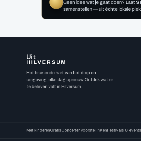
Geen idee wat je gaat doen? Laat
Se
samenstellen — uit échte lokale ple
Uit
HILVERSUM
Het bruisende hart van het dorp en
omgeving, elke dag opnieuw. Ontdek wat er
te beleven valt in Hilversum.
Met kinderen
Gratis
Concerten
Voorstellingen
Festivals & event