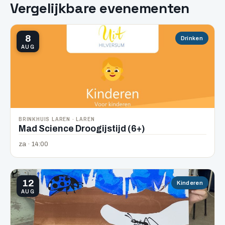
Vergelijkbare evenementen
8
Drinken
AUG
BRINKHUIS LAREN · LAREN
Mad Science Droogijstijd (6+)
za · 14:00
12
Kinderen
AUG