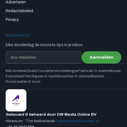
Adverteren
Redactiebeleid
Privacy
NIEUWSBRIEF
Elke donderdag de mooiste tips in je inbox.
Aanmelden
Met kinderen
Gratis
Concerten
Voorstellingen
Festivals & events
Musea
Exposities
Film
Uitgaan & nachtleven
Eten & drinken
Markten
Rondvaarten & tours
Gebouwd & beheerd door DW Media Online BV
Hilversum · The Netherlands
·
www.dwmediaonline.nl
·
+31 35 2031888