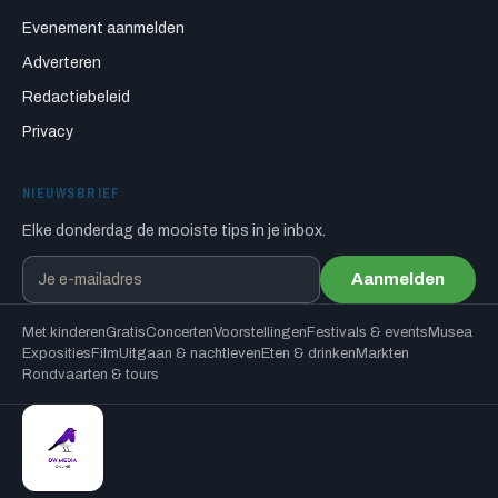
Evenement aanmelden
Adverteren
Redactiebeleid
Privacy
NIEUWSBRIEF
Elke donderdag de mooiste tips in je inbox.
Aanmelden
Met kinderen
Gratis
Concerten
Voorstellingen
Festivals & events
Musea
Exposities
Film
Uitgaan & nachtleven
Eten & drinken
Markten
Rondvaarten & tours