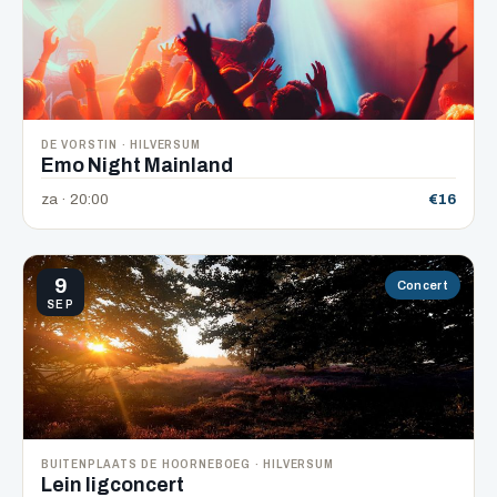
DE VORSTIN · HILVERSUM
Emo Night Mainland
za · 20:00
€16
9
Concert
SEP
BUITENPLAATS DE HOORNEBOEG · HILVERSUM
Lein ligconcert