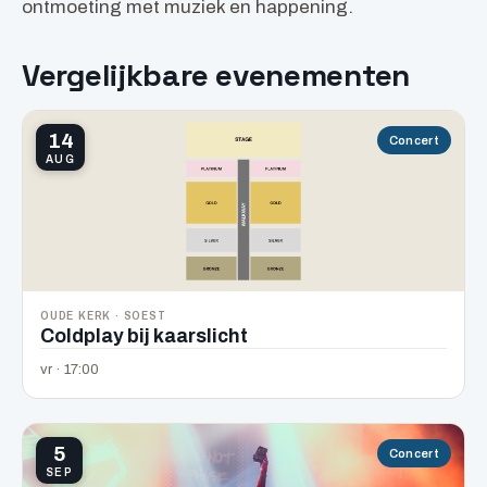
ontmoeting met muziek en happening.
Vergelijkbare evenementen
14
Concert
AUG
OUDE KERK · SOEST
Coldplay bij kaarslicht
vr · 17:00
5
Concert
SEP