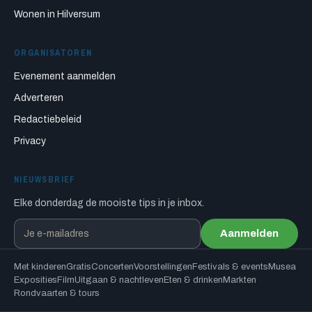
Wonen in Hilversum
ORGANISATOREN
Evenement aanmelden
Adverteren
Redactiebeleid
Privacy
NIEUWSBRIEF
Elke donderdag de mooiste tips in je inbox.
Aanmelden
Met kinderen
Gratis
Concerten
Voorstellingen
Festivals & events
Musea
Exposities
Film
Uitgaan & nachtleven
Eten & drinken
Markten
Rondvaarten & tours