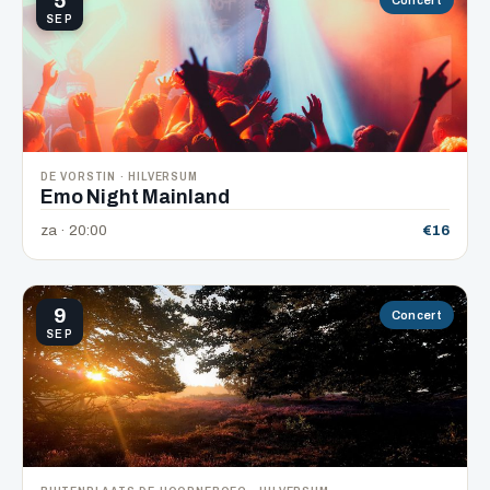
5
SEP
DE VORSTIN · HILVERSUM
Emo Night Mainland
za · 20:00
€16
9
Concert
SEP