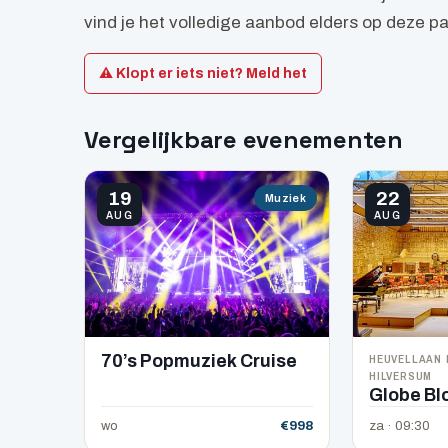
vind je het volledige aanbod elders op deze p
⚠ Klopt er iets niet? Meld het
Vergelijkbare evenementen
19
22
Muziek
AUG
AUG
HEUVELLAAN 
70’s Popmuziek Cruise
HILVERSUM
Globe Bl
wo
€998
za · 09:30