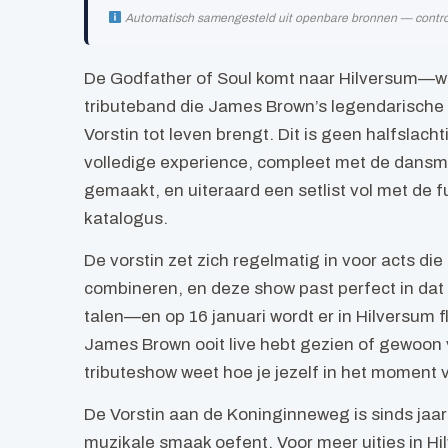
Automatisch samengesteld uit openbare bronnen — controlee
De Godfather of Soul komt naar Hilversum—we
tributeband die James Brown’s legendarische
Vorstin tot leven brengt. Dit is geen halfslac
volledige experience, compleet met de dans
gemaakt, en uiteraard een setlist vol met de fun
katalogus.
De vorstin zet zich regelmatig in voor acts d
combineren, en deze show past perfect in dat 
talen—en op 16 januari wordt er in Hilversum fl
James Brown ooit live hebt gezien of gewoon
tributeshow weet hoe je jezelf in het moment v
De Vorstin aan de Koninginneweg is sinds jaar
muzikale smaak oefent. Voor meer uitjes in H