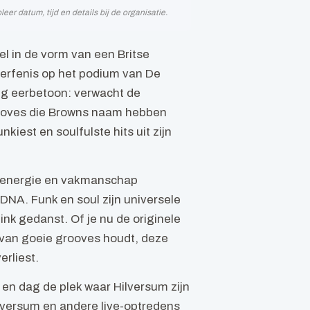
r datum, tijd en details bij de organisatie.
l in de vorm van een Britse
 erfenis op het podium van De
htig eerbetoon: verwacht de
moves die Browns naam hebben
kiest en soulfulste hits uit zijn
ie energie en vakmanschap
DNA. Funk en soul zijn universele
ink gedanst. Of je nu de originele
 van goeie grooves houdt, deze
erliest.
 en dag de plek waar Hilversum zijn
ilversum en andere live-optredens