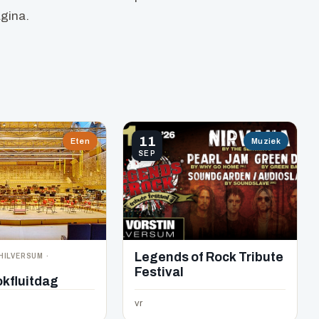
agina.
11
Eten
Muziek
SEP
HILVERSUM ·
Legends of Rock Tribute
Festival
okfluitdag
vr