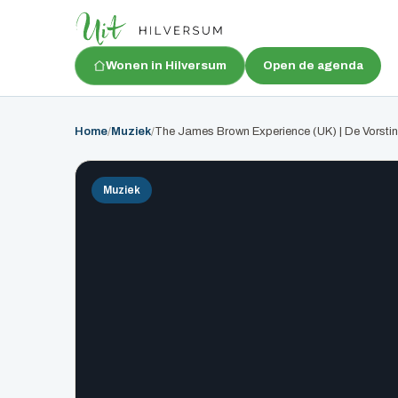
Wonen in Hilversum
Open de agenda
Home
/
Muziek
/
The James Brown Experience (UK) | De Vorstin
Muziek