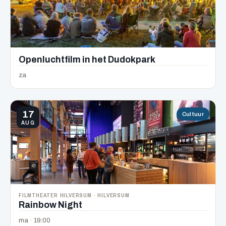
Openluchtfilm in het Dudokpark
za
17
Cultuur
AUG
FILMTHEATER HILVERSUM · HILVERSUM
Rainbow Night
ma · 19:00