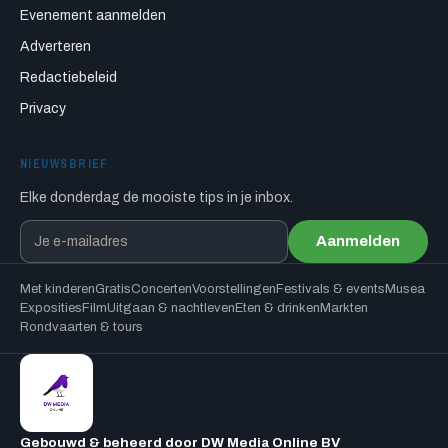
Evenement aanmelden
Adverteren
Redactiebeleid
Privacy
NIEUWSBRIEF
Elke donderdag de mooiste tips in je inbox.
Aanmelden
Met kinderen
Gratis
Concerten
Voorstellingen
Festivals & events
Musea
Exposities
Film
Uitgaan & nachtleven
Eten & drinken
Markten
Rondvaarten & tours
Gebouwd & beheerd door DW Media Online BV