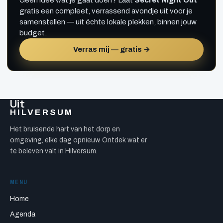
Geen idee wat je gaat doen? Laat
Secret Night Out
gratis een compleet, verrassend avondje uit voor je
samenstellen — uit échte lokale plekken, binnen jouw
budget.
Verras mij — gratis →
Uit
HILVERSUM
Het bruisende hart van het dorp en
omgeving, elke dag opnieuw. Ontdek wat er
te beleven valt in Hilversum.
MENU
Home
Agenda