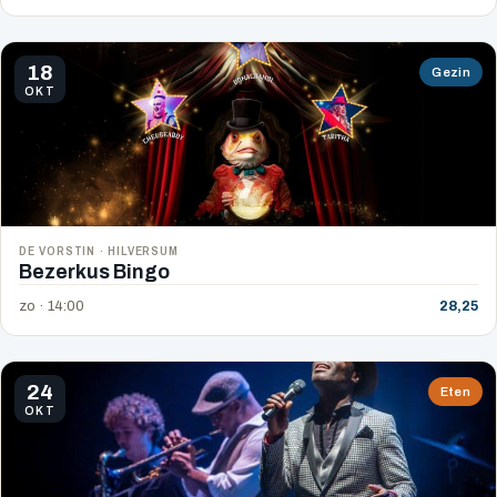
18
Gezin
OKT
DE VORSTIN · HILVERSUM
Bezerkus Bingo
zo · 14:00
28,25
24
Eten
OKT