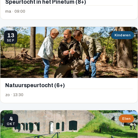
Speurtocht in het Pinetum (8+)
ma · 09:00
13
Kinderen
SEP
Natuurspeurtocht (6+)
zo · 13:30
4
Eten
OKT