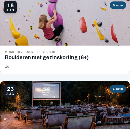
16
Gezin
AUG
MONK HILVERSUM · HILVERSUM
Boulderen met gezinskorting (6+)
zo
23
Gezin
AUG