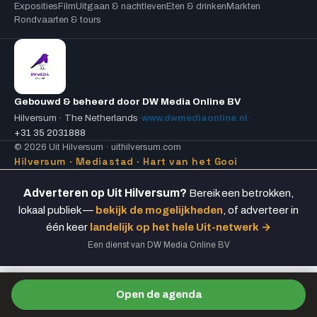
Exposities
Film
Uitgaan & nachtleven
Eten & drinken
Markten
Rondvaarten & tours
Gebouwd & beheerd door DW Media Online BV
Hilversum · The Netherlands
·
www.dwmediaonline.nl
·
+31 35 2031888
© 2026 Uit Hilversum · uithilversum.com
Hilversum · Mediastad · Hart van het Gooi
Adverteren op Uit Hilversum?
Bereik een betrokken,
lokaal publiek —
bekijk de mogelijkheden
, of adverteer in
één keer
landelijk op het hele Uit-netwerk →
Een dienst van DW Media Online BV
Open de agenda