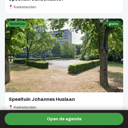
Kerkelanden
Speeltuin
gratis
Speeltuin Johannes Huslaan
Kerkelanden
Open de agenda
Speeltuin
gratis