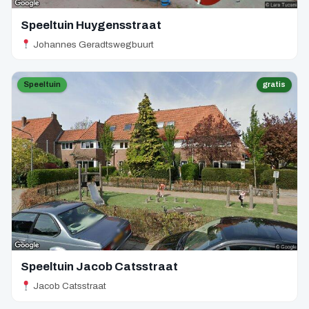
Speeltuin Huygensstraat
Johannes Geradtswegbuurt
Speeltuin
gratis
Speeltuin Jacob Catsstraat
Jacob Catsstraat