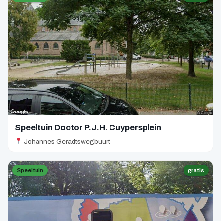
Speeltuin Doctor P.J.H. Cuypersplein
Johannes Geradtswegbuurt
Speeltuin
gratis