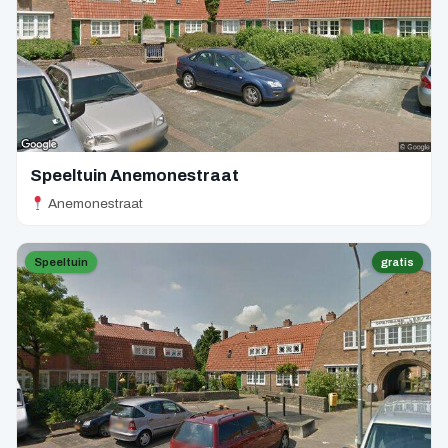
Speeltuin Anemonestraat
Anemonestraat
Speeltuin
gratis