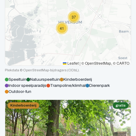
37
41
Leaflet
|
© OpenStreetMap, © CARTO
Plekdata © OpenStreetMap-bijdragers (ODbL).
Speeltuin
Natuurspeeltuin
Kinderboerderij
Indoor speelparadijs
Trampoline/klimhal
Dierenpark
Outdoor-fun
Kinderboerderij
gratis