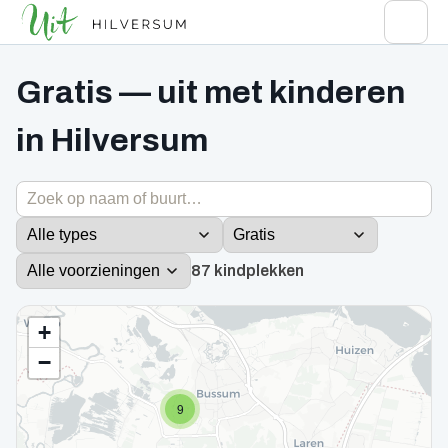
Gratis — uit met kinderen
in Hilversum
87 kindplekken
+
−
9