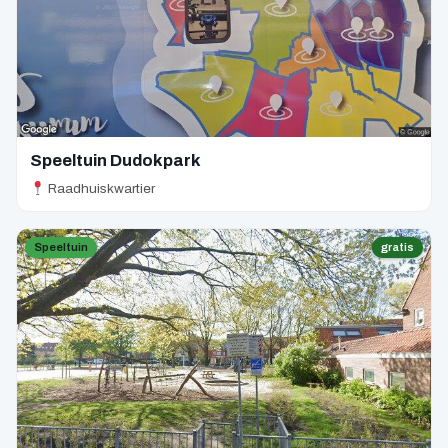
Speeltuin Dudokpark
Raadhuiskwartier
Speeltuin
gratis