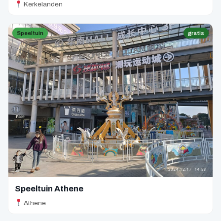
Kerkelanden
Speeltuin
gratis
Speeltuin Athene
Athene