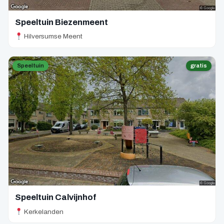
Speeltuin Biezenmeent
Hilversumse Meent
Speeltuin
gratis
Speeltuin Calvijnhof
Kerkelanden