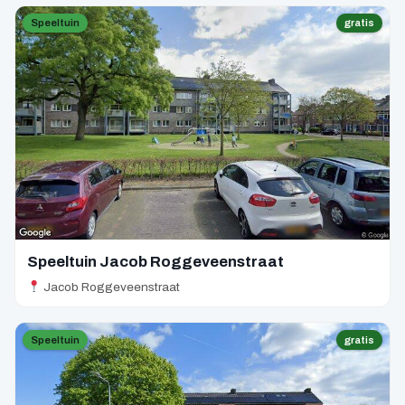
Speeltuin
gratis
Speeltuin Jacob Roggeveenstraat
Jacob Roggeveenstraat
Speeltuin
gratis