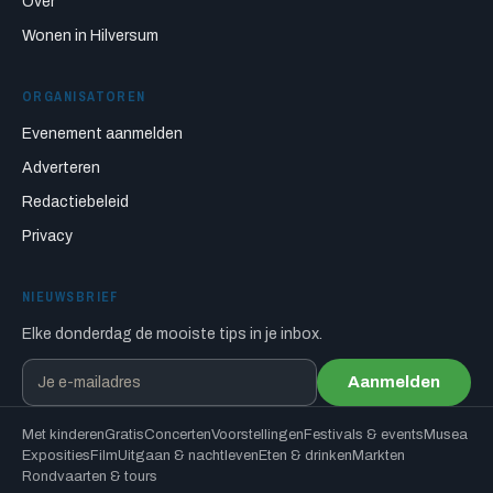
Over
Wonen in Hilversum
ORGANISATOREN
Evenement aanmelden
Adverteren
Redactiebeleid
Privacy
NIEUWSBRIEF
Elke donderdag de mooiste tips in je inbox.
Aanmelden
Met kinderen
Gratis
Concerten
Voorstellingen
Festivals & events
Musea
Exposities
Film
Uitgaan & nachtleven
Eten & drinken
Markten
Rondvaarten & tours