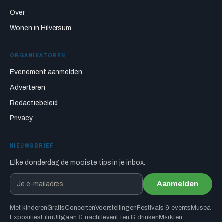
Over
Wonen in Hilversum
ORGANISATOREN
Evenement aanmelden
Adverteren
Redactiebeleid
Privacy
NIEUWSBRIEF
Elke donderdag de mooiste tips in je inbox.
Aanmelden
Met kinderen
Gratis
Concerten
Voorstellingen
Festivals & events
Musea
Exposities
Film
Uitgaan & nachtleven
Eten & drinken
Markten