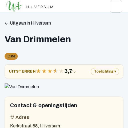
← Uitgaan in Hilversum
Van Drimmelen
Café
★
★
★
★
★
3,7
/ 5
UITSTERREN
Toelichting
Contact & openingstijden
Adres
Kerkstraat 88, Hilversum