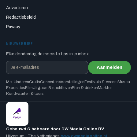
Adverteren
Redactiebeleid
Privacy
NIEUWSBRIEF
Elke donderdag de mooiste tips in je inbox.
Aanmelden
Met kinderen
Gratis
Concerten
Voorstellingen
Festivals & events
Musea
Exposities
Film
Uitgaan & nachtleven
Eten & drinken
Markten
Rondvaarten & tours
Gebouwd & beheerd door DW Media Online BV
Hilversum · The Netherlands
·
www.dwmediaonline.nl
·