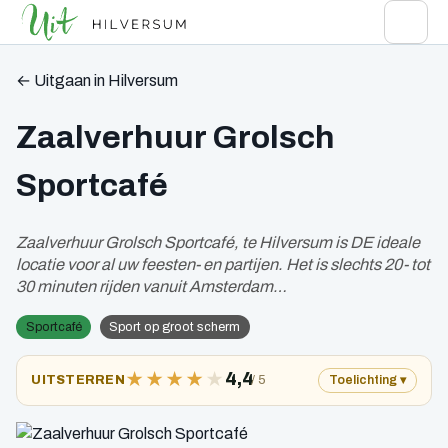
← Uitgaan in Hilversum
Zaalverhuur Grolsch
Sportcafé
Zaalverhuur Grolsch Sportcafé, te Hilversum is DE ideale
locatie voor al uw feesten- en partijen. Het is slechts 20- tot
30 minuten rijden vanuit Amsterdam…
Sportcafé
Sport op groot scherm
★
★
★
★
★
4,4
/ 5
UITSTERREN
Toelichting