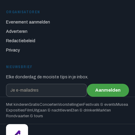
ORGANISATOREN
Evenement aanmelden
Adverteren
Redactiebeleid
Privacy
NIEUWSBRIEF
Elke donderdag de mooiste tips in je inbox.
Aanmelden
Met kinderen
Gratis
Concerten
Voorstellingen
Festivals & events
Musea
Exposities
Film
Uitgaan & nachtleven
Eten & drinken
Markten
Rondvaarten & tours