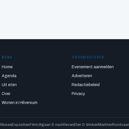
MENU
ORGANISATOREN
Home
Evenement aanmelden
Agenda
Adverteren
Uit eten
Redactiebeleid
Over
Privacy
Wonen in Hilversum
s
Musea
Exposities
Film
Uitgaan & nachtleven
Eten & drinken
Markten
Rondvaart