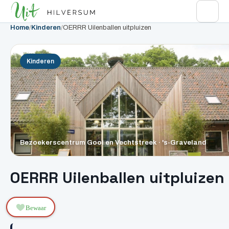
Home
/
Kinderen
/
OERRR Uilenballen uitpluizen
Kinderen
Bezoekerscentrum Gooi en Vechtstreek · 's-Graveland
OERRR Uilenballen uitpluizen
Bewaar