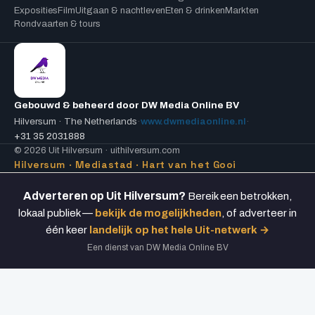
Exposities
Film
Uitgaan & nachtleven
Eten & drinken
Markten
Rondvaarten & tours
Gebouwd & beheerd door DW Media Online BV
Hilversum · The Netherlands
·
www.dwmediaonline.nl
·
+31 35 2031888
© 2026 Uit Hilversum · uithilversum.com
Hilversum · Mediastad · Hart van het Gooi
Adverteren op Uit Hilversum?
Bereik een betrokken,
lokaal publiek —
bekijk de mogelijkheden
, of adverteer in
één keer
landelijk op het hele Uit-netwerk →
Een dienst van DW Media Online BV