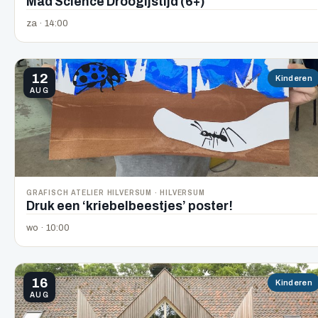
Mad Science Droogijstijd (6+)
za · 14:00
12
Kinderen
AUG
GRAFISCH ATELIER HILVERSUM · HILVERSUM
Druk een ‘kriebelbeestjes’ poster!
wo · 10:00
16
Kinderen
AUG