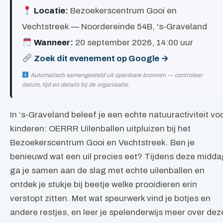
Locatie:
Bezoekerscentrum Gooi en
Vechtstreek — Noordereinde 54B, 's-Graveland
Wanneer:
20 september 2026, 14:00 uur
Zoek dit evenement op Google →
Automatisch samengesteld uit openbare bronnen — controleer
datum, tijd en details bij de organisatie.
In ‘s-Graveland beleef je een echte natuuractiviteit vo
kinderen: OERRR Uilenballen uitpluizen bij het
Bezoekerscentrum Gooi en Vechtstreek. Ben je
benieuwd wat een uil precies eet? Tijdens deze midda
ga je samen aan de slag met echte uilenballen en
ontdek je stukje bij beetje welke prooidieren erin
verstopt zitten. Met wat speurwerk vind je botjes en
andere restjes, en leer je spelenderwijs meer over dez