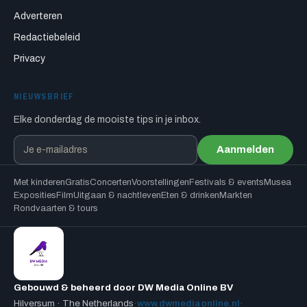
Adverteren
Redactiebeleid
Privacy
NIEUWSBRIEF
Elke donderdag de mooiste tips in je inbox.
Aanmelden
Met kinderen
Gratis
Concerten
Voorstellingen
Festivals & events
Musea
Exposities
Film
Uitgaan & nachtleven
Eten & drinken
Markten
Rondvaarten & tours
Gebouwd & beheerd door DW Media Online BV
Hilversum · The Netherlands
·
www.dwmediaonline.nl
·