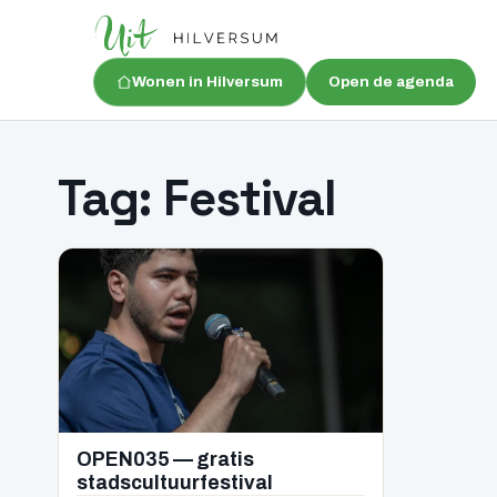
Wonen in Hilversum
Open de agenda
Tag:
Festival
OPEN035 — gratis
stadscultuurfestival