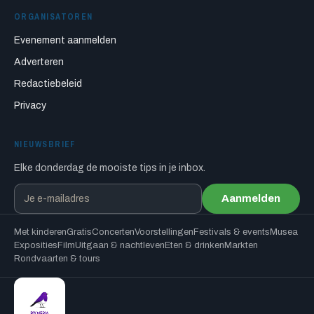
ORGANISATOREN
Evenement aanmelden
Adverteren
Redactiebeleid
Privacy
NIEUWSBRIEF
Elke donderdag de mooiste tips in je inbox.
Aanmelden
Met kinderen
Gratis
Concerten
Voorstellingen
Festivals & events
Musea
Exposities
Film
Uitgaan & nachtleven
Eten & drinken
Markten
Rondvaarten & tours