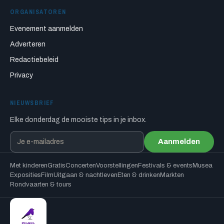
ORGANISATOREN
Evenement aanmelden
Adverteren
Redactiebeleid
Privacy
NIEUWSBRIEF
Elke donderdag de mooiste tips in je inbox.
Aanmelden
Met kinderen
Gratis
Concerten
Voorstellingen
Festivals & events
Musea
Exposities
Film
Uitgaan & nachtleven
Eten & drinken
Markten
Rondvaarten & tours