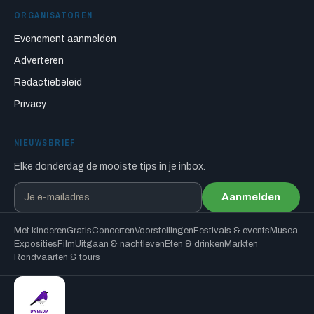
ORGANISATOREN
Evenement aanmelden
Adverteren
Redactiebeleid
Privacy
NIEUWSBRIEF
Elke donderdag de mooiste tips in je inbox.
Aanmelden
Met kinderen
Gratis
Concerten
Voorstellingen
Festivals & events
Musea
Exposities
Film
Uitgaan & nachtleven
Eten & drinken
Markten
Rondvaarten & tours