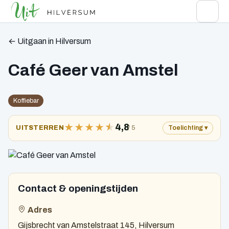
← Uitgaan in Hilversum
Café Geer van Amstel
Koffiebar
★
★
★
★
★
4,8
/ 5
UITSTERREN
Toelichting
Contact & openingstijden
Adres
Gijsbrecht van Amstelstraat 145, Hilversum