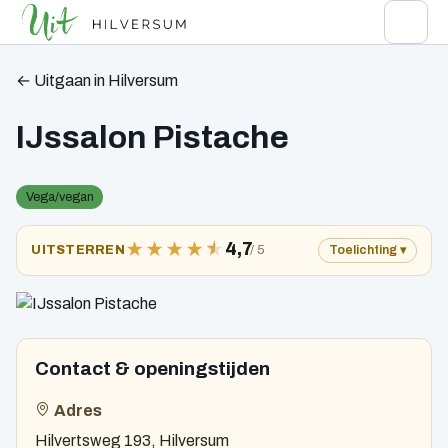
← Uitgaan in Hilversum
IJssalon Pistache
Vega/vegan
★
★
★
★
★
4,7
/ 5
UITSTERREN
Toelichting
Contact & openingstijden
Adres
Hilvertsweg 193, Hilversum