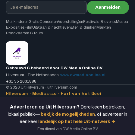
Aanmelden
Met kinderen
Gratis
Concerten
Voorstellingen
Festivals & events
Musea
Exposities
Film
Uitgaan & nachtleven
Eten & drinken
Markten
Rondvaarten & tours
Gebouwd & beheerd door DW Media Online BV
Hilversum · The Netherlands
·
www.dwmediaonline.nl
·
+31 35 2031888
© 2026 Uit Hilversum · uithilversum.com
Hilversum · Mediastad · Hart van het Gooi
Adverteren op Uit Hilversum?
Bereik een betrokken,
lokaal publiek —
bekijk de mogelijkheden
, of adverteer in
één keer
landelijk op het hele Uit-netwerk →
Een dienst van DW Media Online BV