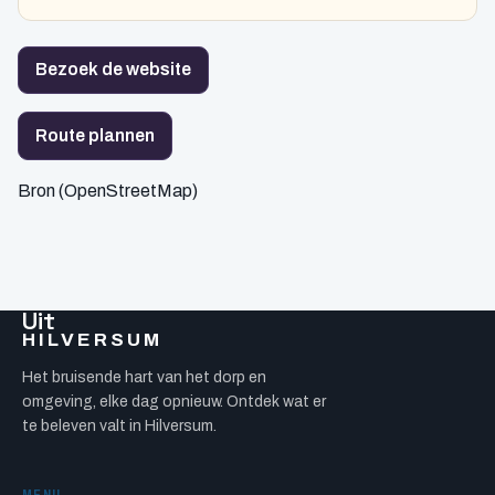
Bezoek de website
Route plannen
Bron (OpenStreetMap)
Uit
HILVERSUM
Het bruisende hart van het dorp en
omgeving, elke dag opnieuw. Ontdek wat er
te beleven valt in Hilversum.
MENU