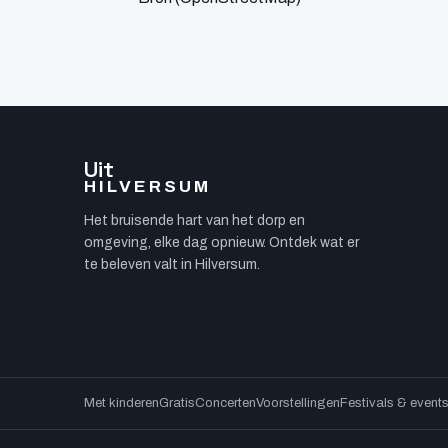
Uit
HILVERSUM
Het bruisende hart van het dorp en
omgeving, elke dag opnieuw. Ontdek wat er
te beleven valt in Hilversum.
Met kinderen
Gratis
Concerten
Voorstellingen
Festivals & event