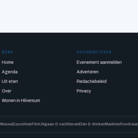
MENU
ORGANISATOREN
Home
Evenement aanmelden
Agenda
Adverteren
Uit eten
Redactiebeleid
Over
Privacy
Wonen in Hilversum
s
Musea
Exposities
Film
Uitgaan & nachtleven
Eten & drinken
Markten
Rondvaart