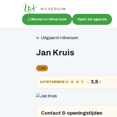
Wonen in Hilversum
Open de agenda
← Uitgaan in Hilversum
Jan Kruis
Café
★
★
★
★
★
3,5
/ 5
UITSTERREN
Contact & openingstijden