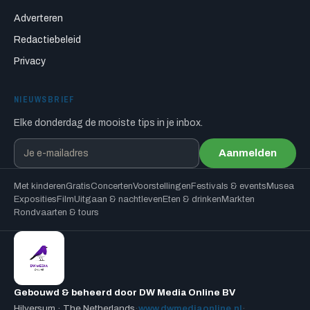
Adverteren
Redactiebeleid
Privacy
NIEUWSBRIEF
Elke donderdag de mooiste tips in je inbox.
Aanmelden
Met kinderen
Gratis
Concerten
Voorstellingen
Festivals & events
Musea
Exposities
Film
Uitgaan & nachtleven
Eten & drinken
Markten
Rondvaarten & tours
Gebouwd & beheerd door DW Media Online BV
Hilversum · The Netherlands
·
www.dwmediaonline.nl
·