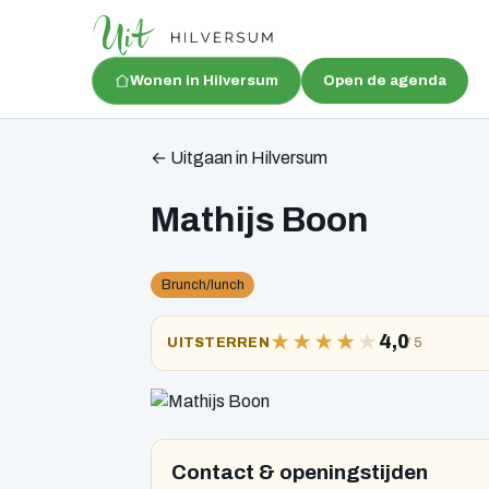
Wonen in Hilversum
Open de agenda
← Uitgaan in Hilversum
Mathijs Boon
Brunch/lunch
★
★
★
★
★
4,0
/ 5
UITSTERREN
Contact & openingstijden