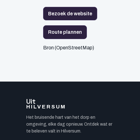
Bezoek de website
Route plannen
Bron (OpenStreetMap)
Uit
HILVERSUM
Het bruisende hart van het dorp en
omgeving, elke dag opnieuw. Ontdek wat er
te beleven valt in Hilversum.