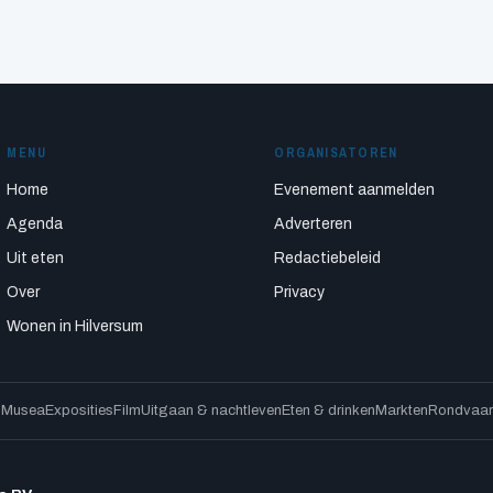
MENU
ORGANISATOREN
Home
Evenement aanmelden
Agenda
Adverteren
Uit eten
Redactiebeleid
Over
Privacy
Wonen in Hilversum
s
Musea
Exposities
Film
Uitgaan & nachtleven
Eten & drinken
Markten
Rondvaart