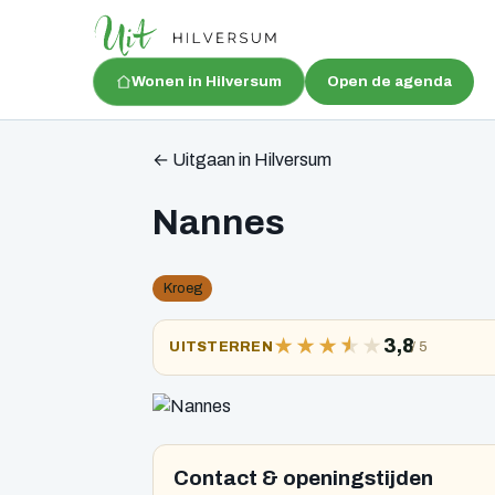
Wonen in Hilversum
Open de agenda
← Uitgaan in Hilversum
Nannes
Kroeg
★
★
★
★
★
3,8
/ 5
UITSTERREN
Contact & openingstijden