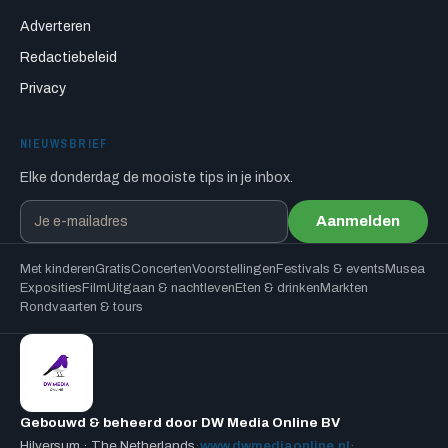
Adverteren
Redactiebeleid
Privacy
NIEUWSBRIEF
Elke donderdag de mooiste tips in je inbox.
Aanmelden
Met kinderen
Gratis
Concerten
Voorstellingen
Festivals & events
Musea
Exposities
Film
Uitgaan & nachtleven
Eten & drinken
Markten
Rondvaarten & tours
Gebouwd & beheerd door DW Media Online BV
Hilversum · The Netherlands
·
www.dwmediaonline.nl
·