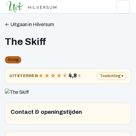
← Uitgaan in Hilversum
The Skiff
Kroeg
★
★
★
★
★
4,8
/ 5
UITSTERREN
Toelichting
Contact & openingstijden