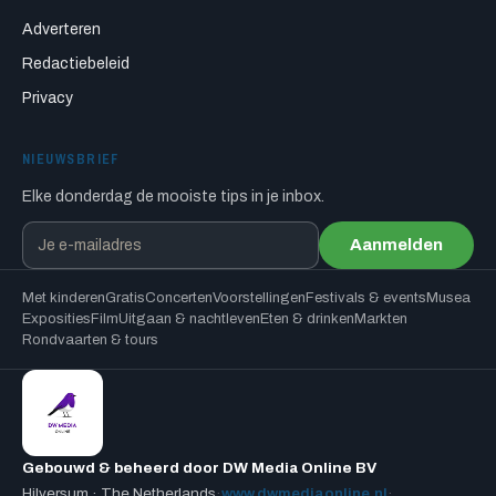
Adverteren
Redactiebeleid
Privacy
NIEUWSBRIEF
Elke donderdag de mooiste tips in je inbox.
Aanmelden
Met kinderen
Gratis
Concerten
Voorstellingen
Festivals & events
Musea
Exposities
Film
Uitgaan & nachtleven
Eten & drinken
Markten
Rondvaarten & tours
Gebouwd & beheerd door DW Media Online BV
Hilversum · The Netherlands
·
www.dwmediaonline.nl
·