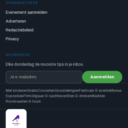
ORGANISATOREN
Evenement aanmelden
Adverteren
Redactiebeleid
Privacy
NIEUWSBRIEF
Elke donderdag de mooiste tips in je inbox.
Aanmelden
Met kinderen
Gratis
Concerten
Voorstellingen
Festivals & events
Musea
Exposities
Film
Uitgaan & nachtleven
Eten & drinken
Markten
Rondvaarten & tours