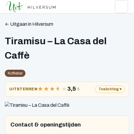
← Uitgaan in Hilversum
Tiramisu – La Casa del
Caffè
Koffiebar
★
★
★
★
★
3,5
/ 5
UITSTERREN
Toelichting
Contact & openingstijden