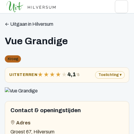
← Uitgaan in Hilversum
Vue Grandige
Kroeg
★
★
★
★
★
4,1
/ 5
UITSTERREN
Toelichting
Contact & openingstijden
Adres
Groest 67, Hilversum