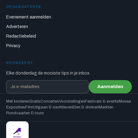
ORGANISATOREN
Evenement aanmelden
Adverteren
Redactiebeleid
Privacy
NIEUWSBRIEF
Elke donderdag de mooiste tips in je inbox.
Aanmelden
Met kinderen
Gratis
Concerten
Voorstellingen
Festivals & events
Musea
Exposities
Film
Uitgaan & nachtleven
Eten & drinken
Markten
Rondvaarten & tours